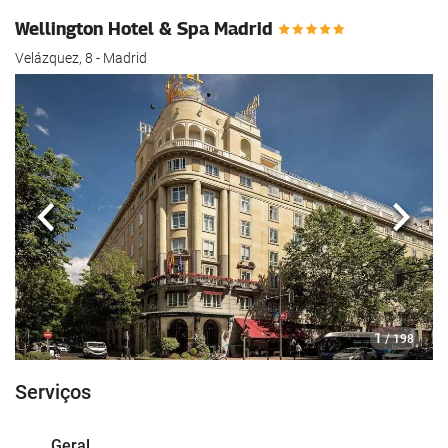
Wellington Hotel & Spa Madrid
Velázquez, 8 - Madrid
Anterior
Segui
1
/ 198
Serviços
Geral