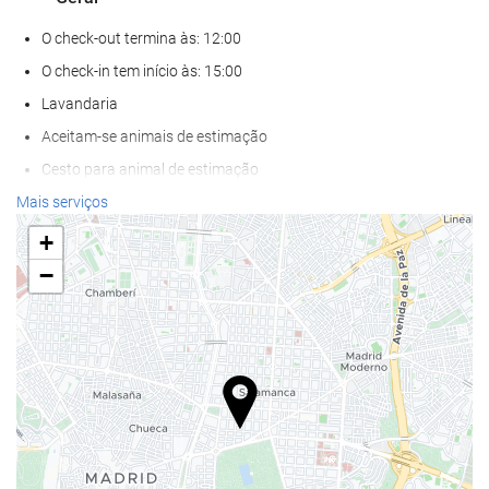
O check-out termina às: 12:00
O check-in tem início às: 15:00
Lavandaria
Aceitam-se animais de estimação
Cesto para animal de estimação
Tigela para animal de estimação
Mais serviços
Ar condicionado
+
Aquecimento Central
−
Elevador
Salas para não-fumadores
Proibido fumar em todas as áreas
Quartos insonorizados
Bem-estar