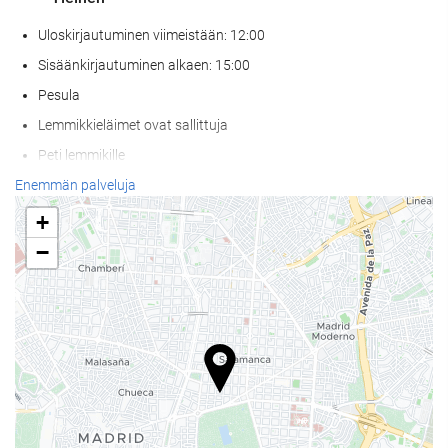
Uloskirjautuminen viimeistään: 12:00
Sisäänkirjautuminen alkaen: 15:00
Pesula
Lemmikkieläimet ovat sallittuja
Peti lemmikille
Ruokakuppi lemmikille
Enemmän palveluja
Ilmastoitu
+
Lämmitys
−
Hissi
Huoneissa tupakointi kielletty
Kaikki tilat savuttomia (julkiset ja yksityiset)
Äänieristys huoneissa
Wellness