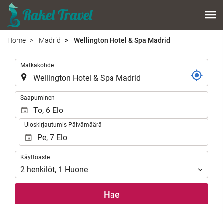
Home
Madrid
Wellington Hotel & Spa Madrid
.
Matkakohde
.
Saapuminen
Uloskirjautumis Päivämäärä
Käyttöaste
Käyttöaste
2
henkilöt
,
1
Huone
Hae