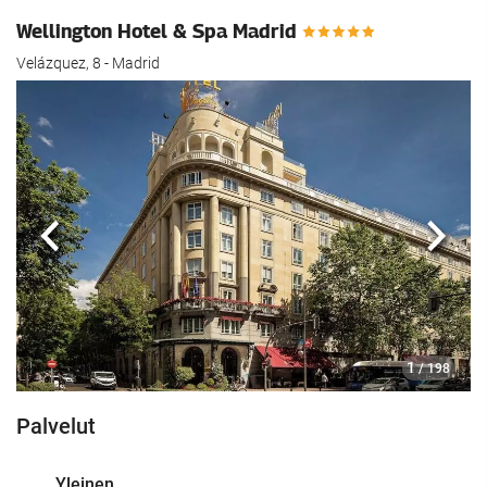
Wellington Hotel & Spa Madrid
Velázquez, 8 - Madrid
Edellinen
Seur
1
/ 198
Palvelut
Yleinen