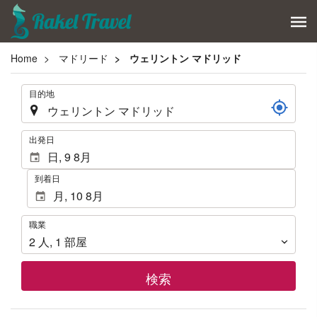
Home
マドリード
ウェリントン マドリッド
.
目的地
.
出発日
到着日
職
職業
業
2
人
,
1
部屋
検索