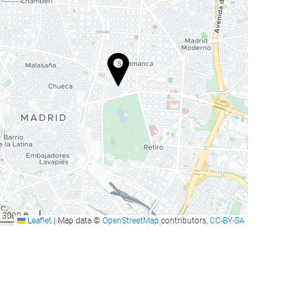
3000 ft
Leaflet
|
Map data ©
OpenStreetMap
contributors,
CC-BY-SA