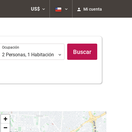
US$
Mi cuenta
Ocupación
Ocupación
Buscar
2
Personas
,
1
Habitación
+
−