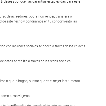
Si deseas conocer las garantías establecidas para este
curso de acreedores, podremos vender, transferir o
dad de este hecho y pondríamos en tu conocimiento las
ión con las redes sociales se hacen a través de los enlaces
e datos se realiza a través de las redes sociales.
anima a que lo hagas, puesto que es el mejor instrumento
 como otros viajeros.
a tu identificación de usuario si de esta manera has