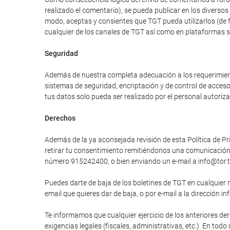
realizado el comentario), se pueda publicar en los divers
modo, aceptas y consientes que TGT pueda utilizarlos (de 
cualquier de los canales de TGT así como en plataformas 
Seguridad
Además de nuestra completa adecuación a los requerimiento
sistemas de seguridad, encriptación y de control de acces
tus datos solo pueda ser realizado por el personal autori
Derechos
Además de la ya aconsejada revisión de esta Política de Pri
retirar tu consentimiento remitiéndonos una comunicación e
número 915242400, o bien enviando un e-mail a info@tor.t
Puedes darte de baja de los boletines de TGT en cualquier 
email que quieres dar de baja, o por e-mail a la dirección in
Te informamos que cualquier ejercicio de los anteriores der
exigencias legales (fiscales, administrativas, etc.). En tod