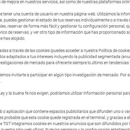
s de mejora en nuestros servicios, así como de nuestras plataformas onlin
de tener una cuenta de usuario en nuestra página web. Utilizamos la inform
, puedes gestionar el estado de tus reservas individualmente o a través
es, reservar de forma más fácil y gestionar tu configuración personal, que 
ico de reservas, y ver otro tipo de información que has proporcionado so
e has alojado.
adas a través de las cookies (puedes acceder a nuestra Política de cooki
dos adaptados a tus intereses incluyendo la publicidad segmentada (anu
vestigaciones de mercado para ofrecerte siempre lo último en tendencias y
mos invitarte a participar en algún tipo investigación de mercado. Por s
.
Ley y la buena fe nos exigen, podríamos utilizar información personal para
b o aplicación que contiene espacios publicitarios que difunden uno o va
s probable que esta cookie quede registrada en el terminal, y gracias a e
sde TGT integramos cookies en nuestros anuncios que son difundidos por t
 nuestro sitio web oficial. Si de los permisos y la configuración establec