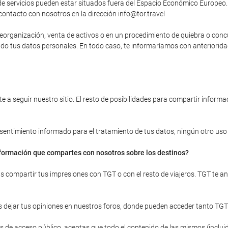
 servicios pueden estar situados fuera del Espacio Económico Europeo. 
contacto con nosotros en la dirección info@tor.travel
, reorganización, venta de activos o en un procedimiento de quiebra o con
yendo tus datos personales. En todo caso, te informaríamos con anteriori
 a seguir nuestro sitio. El resto de posibilidades para compartir informac
onsentimiento informado para el tratamiento de tus datos, ningún otro uso d
información que compartes con nosotros sobre los destinos?
ras compartir tus impresiones con TGT o con el resto de viajeros. TGT te 
 dejar tus opiniones en nuestros foros, donde pueden acceder tanto TGT
 de acceso público, aceptas que todo el contenido de las mismos (incluid