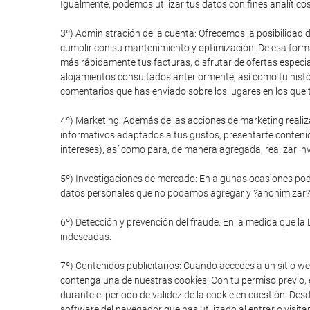
Igualmente, podemos utilizar tus datos con fines analítico
3º) Administración de la cuenta: Ofrecemos la posibilidad 
cumplir con su mantenimiento y optimización. De esa forma
más rápidamente tus facturas, disfrutar de ofertas especial
alojamientos consultados anteriormente, así como tu histór
comentarios que has enviado sobre los lugares en los que t
4º) Marketing: Además de las acciones de marketing realiz
informativos adaptados a tus gustos, presentarte conteni
intereses), así como para, de manera agregada, realizar in
5º) Investigaciones de mercado: En algunas ocasiones pode
datos personales que no podamos agregar y ?anonimizar?
6º) Detección y prevención del fraude: En la medida que la 
indeseadas.
7º) Contenidos publicitarios: Cuando accedes a un sitio we
contenga una de nuestras cookies. Con tu permiso previo, e
durante el periodo de validez de la cookie en cuestión. De
software del navegador que has utilizado al entrar o visitar