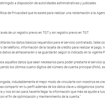
tringido a disposición de autoridades administrativas y judiciales.
ítica de Privacidad que te asiste para realizar una reclamación a la Age
ravés de un registro previo en TGT y sin registro previo en TGT.
cilitarás los datos básicos requeridos para el servicio contratado, tales c
de teléfono, información de la tarjeta de crédito para realizar el pago,
stos datos se almacenarán o se guardarán según lo indicado en la vigente P
 aquellos datos que sean necesarios para poder prestarte el servicio que
endo los últimos cuatro dígitos del número de cuenta principal (PAN), e
olongada, indudablemente el mejor modo de vincularte con nosotros es cre
as compartir en tu perfil además de los datos clave u obligatorios (como
va y nos sirvan para hacerte llegar la información que más se ajuste a 
con el fin de optimización y mantenimiento de la cuenta."