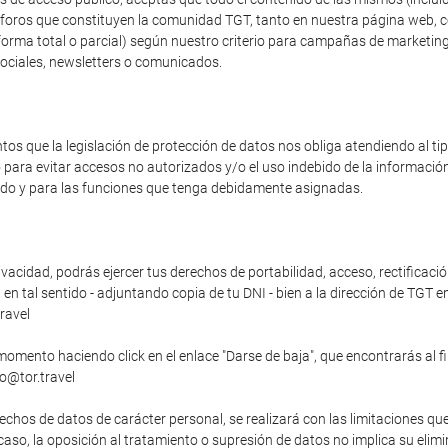
os foros que constituyen la comunidad TGT, tanto en nuestra página web, 
forma total o parcial) según nuestro criterio para campañas de marketing
sociales, newsletters o comunicados.
s que la legislación de protección de datos nos obliga atendiendo al t
o para evitar accesos no autorizados y/o el uso indebido de la informaci
zado y para las funciones que tenga debidamente asignadas.
vacidad, podrás ejercer tus derechos de portabilidad, acceso, rectificació
n tal sentido - adjuntando copia de tu DNI - bien a la dirección de TGT en
ravel
momento haciendo click en el enlace "Darse de baja", que encontrarás al f
fo@tor.travel
echos de datos de carácter personal, se realizará con las limitaciones qu
o caso, la oposición al tratamiento o supresión de datos no implica su elim