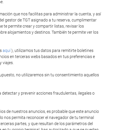
e.
ación que nos facilitas para administrar la cuenta, y así
 del gestor de TGT asignado a tu reserva, cumplimentar
te permite crear y compartir listas, revisar los
bre alojamientos y destinos. También te permite ver los
es
aquí
), utilizamos tus datos para remitirte boletines
ncios en terceras webs basados en tus preferencias e
 viajes.
upuesto, no utilizaremos sin tu consentimiento aquellos
 detectar y prevenir acciones fraudulentas, ilegales o
rios de nuestros anuncios, es probable que este anuncio
llo nos permita reconocer el navegador de tu terminal
erceras partes, y que resultan de los parámetros del
ida en tu propio terminal, has autorizado a que se puedan