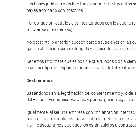
Las bases jurídicas más habituales para tratar tus datos so
hayas acordado con nosotros.
Por obligación legal, los distintos Estados con los que tu 
tributarias o fronterizas).
No obstante lo anterior, pueden darse situaciones en las qu
que su utilización será restringida y siguiendo las mejores 
Debemos infórmate que es posible que tu oposición a cierto
cualquier tipo de responsabilidad derivada de tales situaci
Destinatarios
Basándonos en la legitimación del consentimiento y/o de la
del Espacio Económico Europeo y por obligación legal a ad
Igualmente, al ser una empresa con implantación internac
puesto nuestra confianza para gestionar determinados asunt
TGT te aseguramos que aquéllos están sujetos a contratos 