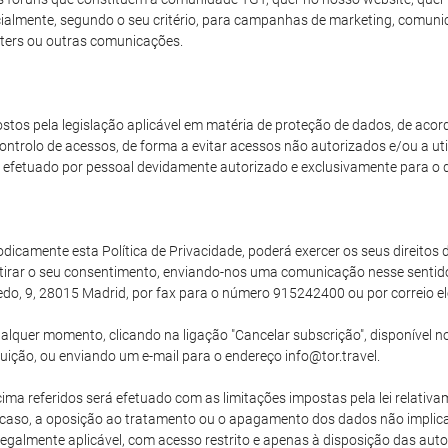
arcialmente, segundo o seu critério, para campanhas de marketing, comun
ters ou outras comunicações.
stos pela legislação aplicável em matéria de proteção de dados, de aco
ntrolo de acessos, de forma a evitar acessos não autorizados e/ou a uti
efetuado por pessoal devidamente autorizado e exclusivamente para o 
camente esta Política de Privacidade, poderá exercer os seus direitos de
tirar o seu consentimento, enviando-nos uma comunicação nesse senti
edo, 9, 28015 Madrid, por fax para o número 915242400 ou por correio el
lquer momento, clicando na ligação "Cancelar subscrição", disponível no
buição, ou enviando um e-mail para o endereço info@tor.travel.
ma referidos será efetuado com as limitações impostas pela lei relativam
uer caso, a oposição ao tratamento ou o apagamento dos dados não implic
egalmente aplicável, com acesso restrito e apenas à disposição das auto