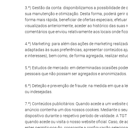
3.º) Gestão da conta: disponibilizamos a possibilidade de
sua manutenção e otimização. Desta forma, poderá gerir o
forma mais rápida, beneficiar de ofertas especiais, efetuar
visualizados anteriormente, aceder ao histórico das suas 
comentários que enviou relativamente aos locais onde fico
4.º) Marketing: para além das ações de marketing realizad
adaptadas às suas preferências, apresentar conteúdos aju
e interesses), bem como, de forma agregada, realizar est
5.º) Estudos de mercado: em determinadas ocasiões poder
pessoais que não possam ser agregados e anonimizados.
6.º) Deteção e prevenção de fraude: na medida em que a lei 
ou indesejadas.
7.º) Conteúdos publicitários: Quando acede a um website 
anúncio contenha um dos nossos cookies. Mediante o seu 
dispositivo durante o respetivo período de validade. A TG
quando acede ou visita o nosso website oficial. Caso, de 
estes permitir-nos-ão, consoante a configuração selecionad