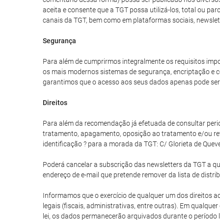
aceita e consente que a TGT possa utilizá-los, total ou p
canais da TGT, bem como em plataformas sociais, newslet
Segurança
Para além de cumprirmos integralmente os requisitos impo
os mais modernos sistemas de segurança, encriptação e co
garantimos que o acesso aos seus dados apenas pode ser 
Direitos
Para além da recomendação já efetuada de consultar periodi
tratamento, apagamento, oposição ao tratamento e/ou re
identificação ? para a morada da TGT: C/ Glorieta de Quev
Poderá cancelar a subscrição das newsletters da TGT a qua
endereço de e-mail que pretende remover da lista de distri
Informamos que o exercício de qualquer um dos direitos aci
legais (fiscais, administrativas, entre outras). Em qualq
lei, os dados permanecerão arquivados durante o período l