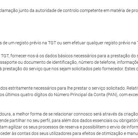
clamação junto da autoridade de controlo competente em matéria de pro
s de um registo prévio na TGT ou sem efetuar qualquer registo prévio na
 TGT, fornecer-nos-á os dados básicos necessários para a prestação do s
passaporte ou documento de identificação, número de telefone, informaç
 à prestação do serviço que nos sejam solicitados pelo fornecedor. Est
dos estritamente necessários para lhe prestar o serviço solicitado. Rela
os últimos quatro dígitos do Número Principal da Conta (PAN), com exce
oura, a melhor forma de se relacionar connosco será através da criação 
nde partilhar no seu perfil, para além dos dados essenciais ou obrigatór
m agilizar os seus processos de reserva e possibilitem o envio de inf
aceder às contas dos seus utilizadores para efeitos de otimização e ma