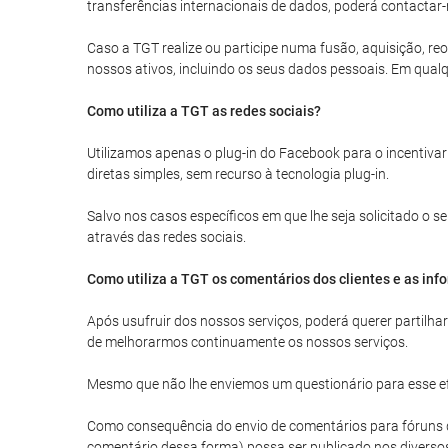
transferências internacionais de dados, poderá contactar-
Caso a TGT realize ou participe numa fusão, aquisição, reo
nossos ativos, incluindo os seus dados pessoais. Em qualq
Como utiliza a TGT as redes sociais?
Utilizamos apenas o plug-in do Facebook para o incentivar
diretas simples, sem recurso à tecnologia plug-in.
Salvo nos casos específicos em que lhe seja solicitado o
através das redes sociais.
Como utiliza a TGT os comentários dos clientes e as inf
Após usufruir dos nossos serviços, poderá querer partilh
de melhorarmos continuamente os nossos serviços.
Mesmo que não lhe enviemos um questionário para esse efe
Como consequência do envio de comentários para fóruns de 
comentário dessa forma) possa ser publicado nos diverso