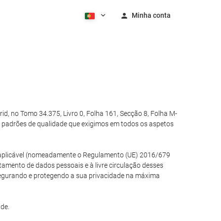
Minha conta
, no Tomo 34.375, Livro 0, Folha 161, Secção 8, Folha M-
 padrões de qualidade que exigimos em todos os aspetos
ão aplicável (nomeadamente o Regulamento (UE) 2016/679
atamento de dados pessoais e à livre circulação desses
segurando e protegendo a sua privacidade na máxima
de.