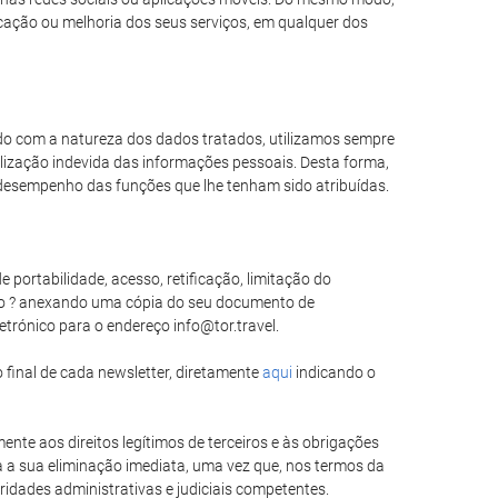
icação ou melhoria dos seus serviços, em qualquer dos
rdo com a natureza dos dados tratados, utilizamos sempre
lização indevida das informações pessoais. Desta forma,
desempenho das funções que lhe tenham sido atribuídas.
 portabilidade, acesso, retificação, limitação do
do ? anexando uma cópia do seu documento de
etrónico para o endereço info@tor.travel.
 final de cada newsletter, diretamente
aqui
indicando o
ente aos direitos legítimos de terceiros e às obrigações
a a sua eliminação imediata, uma vez que, nos termos da
ridades administrativas e judiciais competentes.