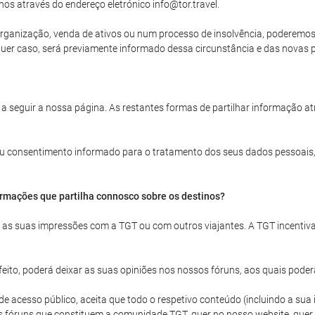
nos através do endereço eletrónico info@tor.travel.
rganização, venda de ativos ou num processo de insolvência, poderemos ve
uer caso, será previamente informado dessa circunstância e das novas po
 a seguir a nossa página. As restantes formas de partilhar informação a
 seu consentimento informado para o tratamento dos seus dados pessoais,
ormações que partilha connosco sobre os destinos?
ar as suas impressões com a TGT ou com outros viajantes. A TGT incentiv
ito, poderá deixar as suas opiniões nos nossos fóruns, aos quais poder
acesso público, aceita que todo o respetivo conteúdo (incluindo a sua id
s fóruns que constituem a comunidade TGT, quer no nosso website, quer