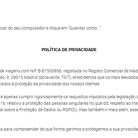
ciar do seu computador e clique em "Guardar como..."
POLÍ­TICA DE PRIVACIDADE
e viagens com NIF B-87500856, registada no Registo Comercial de Madrid
do, 9, 28015 Madrid (doravante, TGT), entendemos que os mais elevados
cados à proteção da privacidade dos nossos clientes.
o é apenas cumprir rigorosamente os requisitos impostos pela legislaç
16, relativo à proteção das pessoas singulares no que diz respeito ao tr
ral sobre a Proteção de Dados ou RGPD)), mas também ir mais além, as
a para compreender de que forma gerimos e protegemos a sua privacida