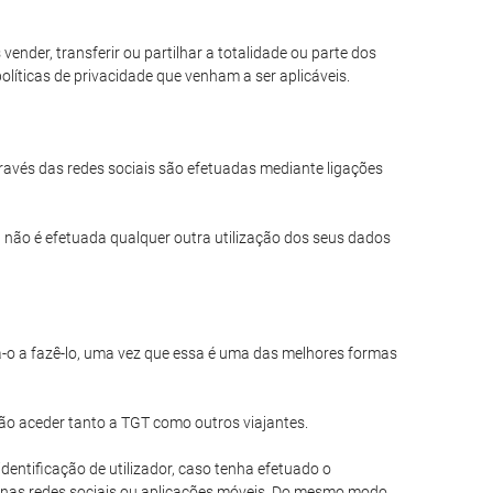
nder, transferir ou partilhar a totalidade ou parte dos
líticas de privacidade que venham a ser aplicáveis.
través das redes sociais são efetuadas mediante ligações
 não é efetuada qualquer outra utilização dos seus dados
a-o a fazê-lo, uma vez que essa é uma das melhores formas
ão aceder tanto a TGT como outros viajantes.
entificação de utilizador, caso tenha efetuado o
 nas redes sociais ou aplicações móveis. Do mesmo modo,