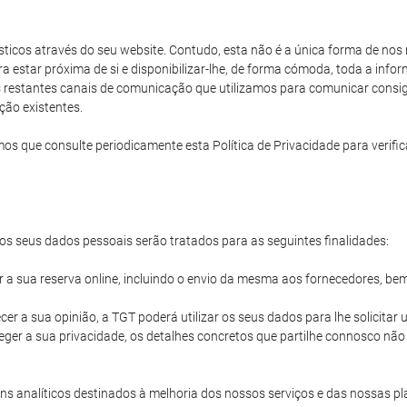
rísticos através do seu website. Contudo, esta não é a única forma de no
ara estar próxima de si e disponibilizar-lhe, de forma cómoda, toda a in
os restantes canais de comunicação que utilizamos para comunicar consigo
ção existentes.
e consulte periodicamente esta Política de Privacidade para verificar
s seus dados pessoais serão tratados para as seguintes finalidades:
ir a sua reserva online, incluindo o envio da mesma aos fornecedores, be
cer a sua opinião, a TGT poderá utilizar os seus dados para lhe solicita
ger a sua privacidade, os detalhes concretos que partilhe connosco nã
s analíticos destinados à melhoria dos nossos serviços e das nossas pl