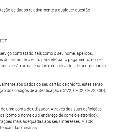
teção de dados relativamente a qualquer questão
 TGT.
erviço contratado, tais como o seu nome, apelidos,
ões do cartão de crédito para efetuar o pagamento, nomes
es dados serão armazenados e conservados de acordo com o
tivamente aos dados do seu cartão de crédito, estes serão
ção dos códigos de autenticação (CAV2, CVC2, CVV2, CID),
de uma conta de utilizador. Através das suas definições
ios (como o nome ou o endereço de correio eletrónico),
ormações mais adequadas aos seus interesses. A TOR
nutenção das mesmas.