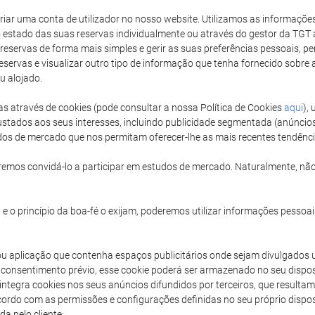
 criar uma conta de utilizador no nosso website. Utilizamos as informaçõ
 estado das suas reservas individualmente ou através do gestor da TGT a
 reservas de forma mais simples e gerir as suas preferências pessoais, perm
reservas e visualizar outro tipo de informação que tenha fornecido sobr
u alojado.
as através de cookies (pode consultar a nossa Política de Cookies
aqui
),
stados aos seus interesses, incluindo publicidade segmentada (anúncio
udos de mercado que nos permitam oferecer-lhe as mais recentes tendênc
emos convidá-lo a participar em estudos de mercado. Naturalmente, não
e o princípio da boa-fé o exijam, poderemos utilizar informações pessoais
ou aplicação que contenha espaços publicitários onde sejam divulgados 
consentimento prévio, esse cookie poderá ser armazenado no seu dispos
T integra cookies nos seus anúncios difundidos por terceiros, que result
acordo com as permissões e configurações definidas no seu próprio disp
a pelo cliente: