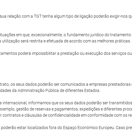
a sua relação com a TGT tenha algum tipo de ligação poderão exigir-nos
ituações em que, excecionalmente, o fundamento jurídico do tratamento 
 utilização será restrita e efetuada de acordo com as melhores práticas.
amentos poderá impossibilitar a prestação ou execução dos serviços ou
rato, os seus dados poderão ser comunicados a empresas prestadoras d
dades da Administração Pública de diferentes Estados.
ternacional, informamos que os seus dados poderão ser transmitidos 
xemplo, gestão de reservas e pagamentos, expedições e diferentes proce
 contratos e cláusulas de confidencialidade em conformidade com os req
 poderão estar localizados fora do Espaço Económico Europeu. Caso pr