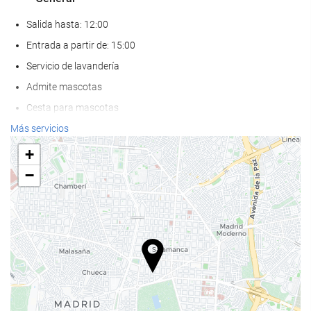
Salida hasta: 12:00
Entrada a partir de: 15:00
Servicio de lavandería
Admite mascotas
Cesta para mascotas
Cuenco para mascotas
Más servicios
Aire Acondicionado
+
Calefacción
−
Ascensor
Habitaciones No fumadores
Hotel no fumadores
Habitaciones insonorizadas
Bienestar