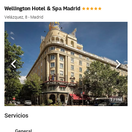
Wellington Hotel & Spa Madrid
Velázquez, 8 - Madrid
Anterior
Sigui
1
/ 198
Servicios
General