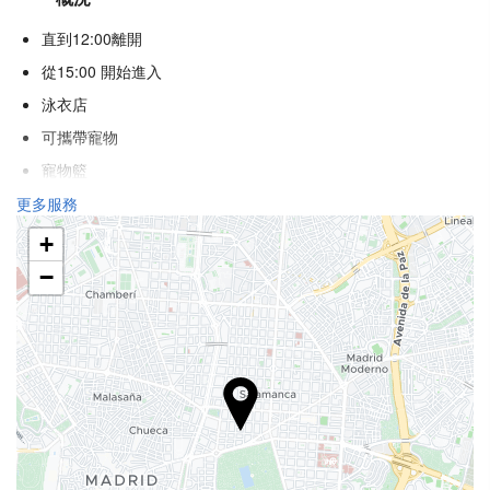
直到12:00離開
從15:00 開始進入
泳衣店
可攜帶寵物
寵物籃
寵物碗
更多服務
冷氣
+
暖氣
−
電梯
不吸煙房
全面禁煙
隔音客房
健康