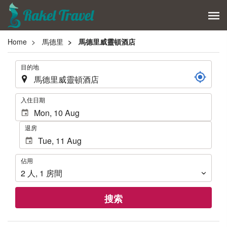
Home
馬德里
馬德里威靈頓酒店
.
目的地
.
入住日期
退房
佔
佔用
用
2
人
,
1
房間
搜索