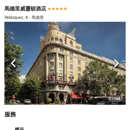
馬德里威靈頓酒店
Velázquez, 8 - 馬德里
上一頁
下一
1
/ 198
服務
概況