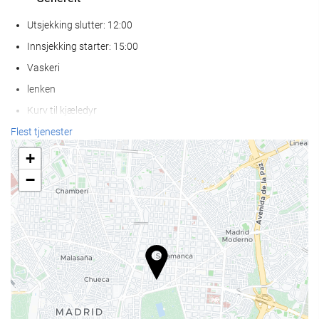
Utsjekking slutter: 12:00
Innsjekking starter: 15:00
Vaskeri
lenken
Kurv til kjæledyr
Skål til kjæledyr
Flest tjenester
Klimaanlegg
+
Oppvarming
−
Heis
Rom for ikke-røykere
Røykfritt på hele overnattingsstedet
Lydisolerte rom
Velvære