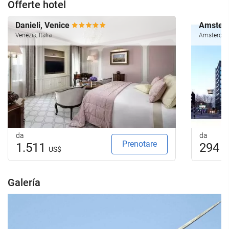
Offerte hotel
Danieli, Venice
Amsterd
Venezia, Italia
Amsterdam,
da
da
Prenotare
1.511
294
US$
U
Galería