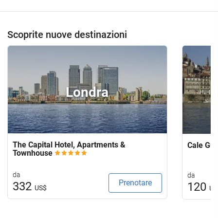
Scoprite nuove destinazioni
Londra
The Capital Hotel, Apartments &
Cale Gu
Townhouse
da
da
Prenotare
332
120
US$
US