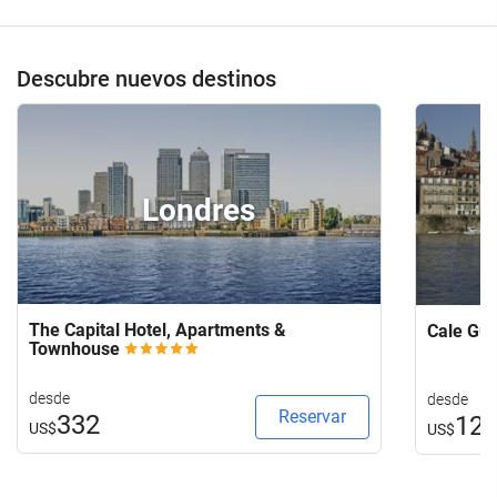
Descubre nuevos destinos
Londres
The Capital Hotel, Apartments &
Cale Gu
Townhouse
desde
desde
Reservar
332
12
US$
US$