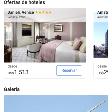
Ofertas de hoteles
Danieli, Venice
Amsterd
Venecia, Italia
Amsterdam
desde
desde
Reservar
1.513
29
US$
US$
Galería