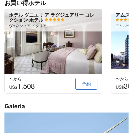
お買い得ホテル
ホテル ダニエリ ア ラグジュアリー コレ
アムステ
クション ホテル
ヴェネツィア, イタリア
アムステル
〜から
〜から
予約
1,508
30
US$
US$
Galería