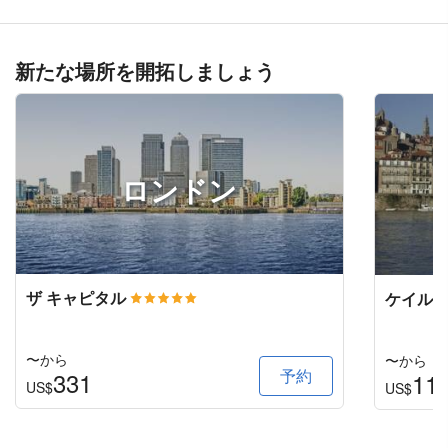
新たな場所を開拓しましょう
ロンドン
ザ キャピタル
ケイル 
〜から
〜から
予約
331
11
US$
US$