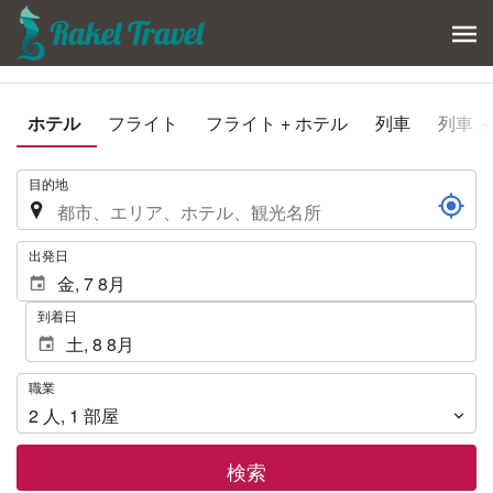
ホテル
フライト
フライト + ホテル
列車
列車 
.
目的地
.
出発日
到着日
職
職業
業
2
人
,
1
部屋
検索