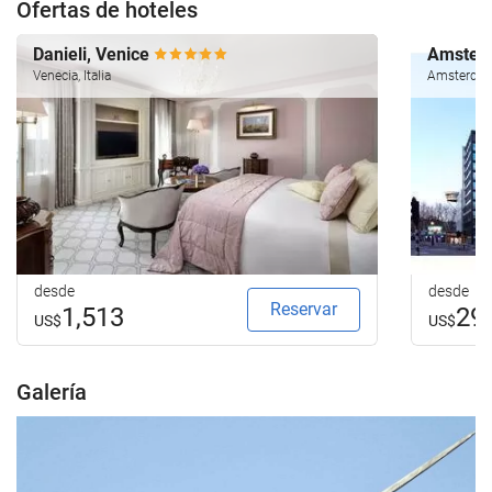
Ofertas de hoteles
Danieli, Venice
Amsterd
Venecia, Italia
Amsterdam
desde
desde
Reservar
1,513
29
US$
US$
Galería