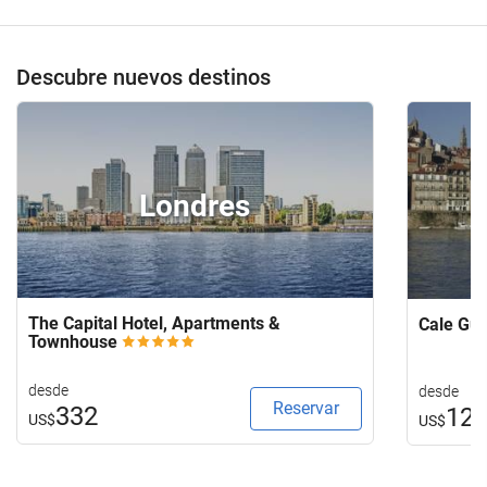
de
su
hotel.
Descubre nuevos destinos
Londres
The Capital Hotel, Apartments &
Cale Gu
Townhouse
desde
desde
Reservar
332
12
US$
US$