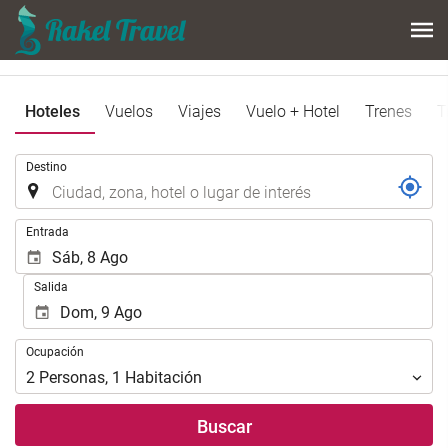
Hoteles
Vuelos
Viajes
Vuelo + Hotel
Trenes
T
Introduzca
Destino
el
lugar
de
Introduzca
Entrada
destino
las
en
fechas
Salida
el
de
que
inicio
realizar
y
Ocupación
la
Ocupación
fin
búsqueda
para
2
Personas
,
1
Habitación
de
realizar
su
la
Buscar
alojamiento..
búsqueda