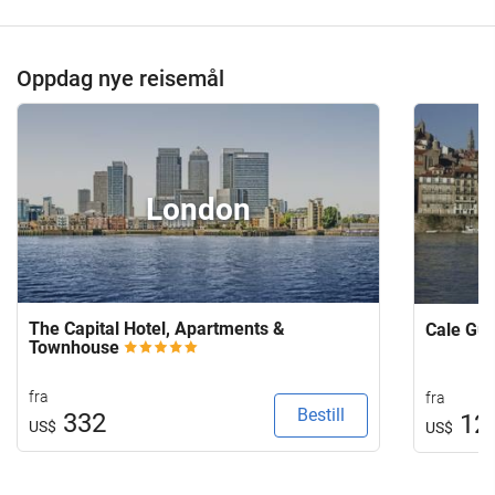
Oppdag nye reisemål
London
The Capital Hotel, Apartments &
Cale Gu
Townhouse
fra
fra
Bestill
332
12
US$
US$