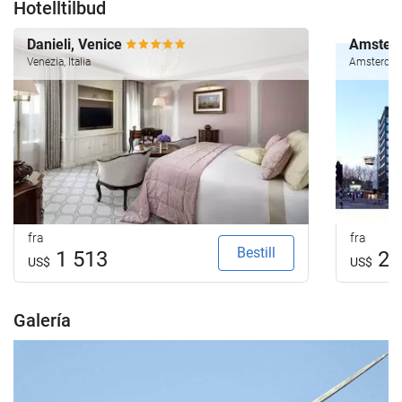
Hotelltilbud
Danieli, Venice
Amsterd
Venezia, Italia
Amsterdam
fra
fra
Bestill
1 513
29
US$
US$
Galería