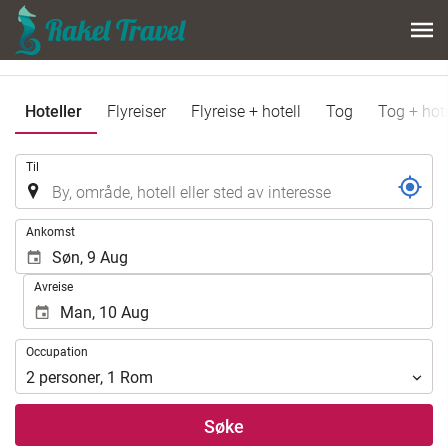
Hoteller
Flyreiser
Flyreise + hotell
Tog
Tog + hote
.
Til
.
Ankomst
Avreise
Occupation
Occupation
2
personer
,
1
Rom
Søke