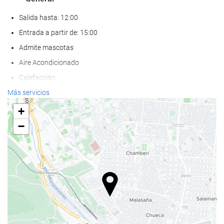
Salida hasta: 12:00
Entrada a partir de: 15:00
Admite mascotas
Aire Acondicionado
Calefacción
Ascensor
Más servicios
Adaptado para personas con movilidad reducida
+
Habitaciones No fumadores
−
Hotel no fumadores
Habitaciones insonorizadas
Comida y bebida
Restaurante
Restaurante a la carta