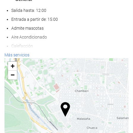
Salida hasta: 12:00
Entrada a partir de: 15:00
Admite mascotas
Aire Acondicionado
Calefacción
Ascensor
Más servicios
Adaptado para personas con movilidad reducida
+
Habitaciones No fumadores
−
Hotel no fumadores
Habitaciones insonorizadas
Comida y bebida
Restaurante
Restaurante a la carta