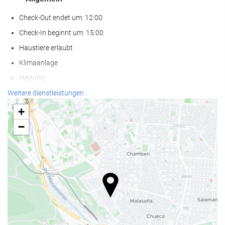
Check-Out endet um: 12:00
Check-In beginnt um: 15:00
Haustiere erlaubt
Klimaanlage
Heizung
Fahrstuhl
Weitere dienstleistungen
Zugang für Personen mit eingeschränkter Mobilität
+
Nichtraucher-Räume
−
Nichtraucherunterkunft (Alle öffentlichen und privaten Bereiche
sind Nichtraucherzonen)
Schallisolierte Zimmer
Nahrungsmittel und Getränke
Restaurant
À-la-carte-Restaurant