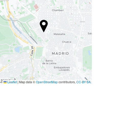
3000 ft
Leaflet
|
Map data ©
OpenStreetMap
contributors,
CC-BY-SA