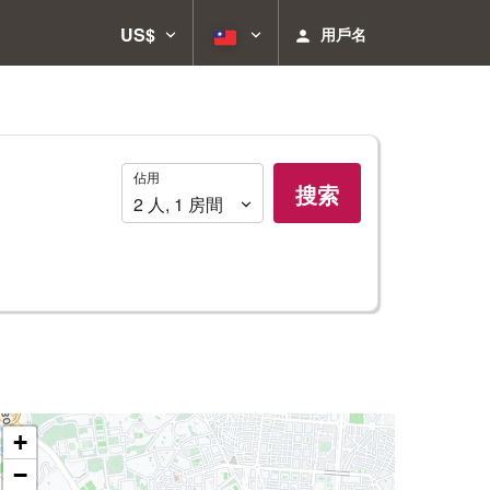
US$
用戶名
佔
佔用
搜索
用
2
人
,
1
房間
+
−