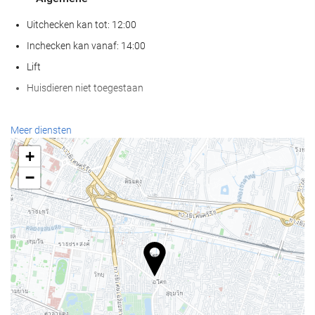
Uitchecken kan tot: 12:00
Inchecken kan vanaf: 14:00
Lift
Huisdieren niet toegestaan
Wellness
Meer diensten
Spa
+
Hamam
−
Sauna
Gymzaal
Zwembad
Zwembad
Kinderzwembad