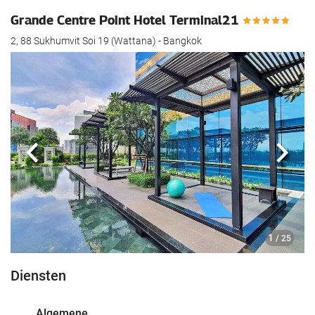
Grande Centre Point Hotel Terminal21
2, 88 Sukhumvit Soi 19 (Wattana) - Bangkok
Vorige
Volg
1
/ 25
Diensten
Algemene