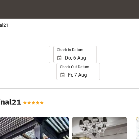
al21
.
Check-in Datum
Check-Out-Datum
minal21
25 Fotos anzeigen