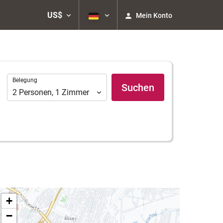
US$
Mein Konto
Belegung
Belegung
Suchen
2
Personen
,
1
Zimmer
+
−