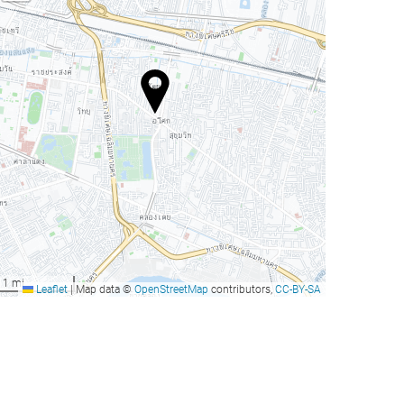
1 mi
Leaflet
|
Map data ©
OpenStreetMap
contributors,
CC-BY-SA