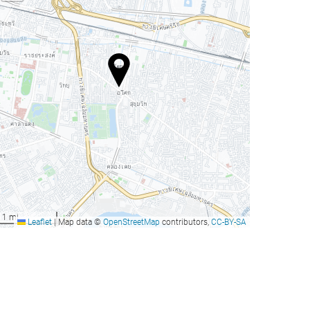
1 mi
Leaflet
|
Map data ©
OpenStreetMap
contributors,
CC-BY-SA