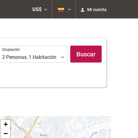
US$
Mi cuenta
Ocupación
Ocupación
Buscar
2
Personas
,
1
Habitación
+
−