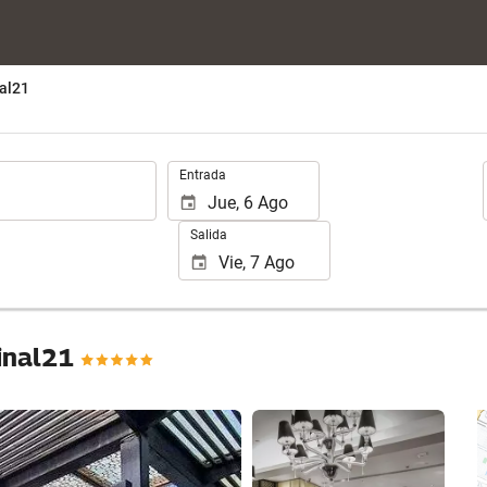
al21
.
Entrada
Salida
minal21
Ver 25 fotos