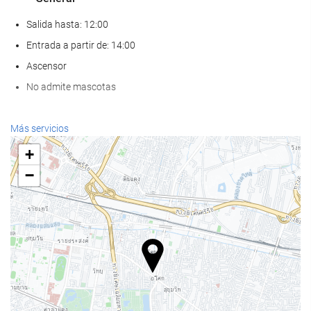
Salida hasta: 12:00
Entrada a partir de: 14:00
Ascensor
No admite mascotas
Bienestar
Más servicios
Spa
+
Hammam
−
Sauna
Gimnasio
Piscina
Piscina
Piscina infantil