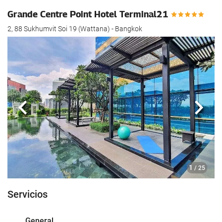
Grande Centre Point Hotel Terminal21
2, 88 Sukhumvit Soi 19 (Wattana) - Bangkok
Anterior
Sigui
1
/ 25
Servicios
General