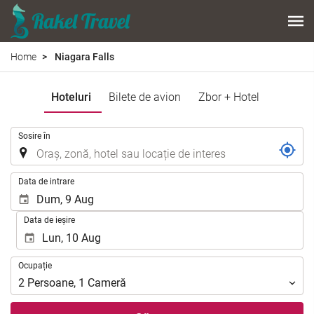
Home
Niagara Falls
Hoteluri
Bilete de avion
Zbor + Hotel
.
Sosire în
.
Data de intrare
Data de ieșire
Ocupație
Ocupație
2
Persoane
,
1
Cameră