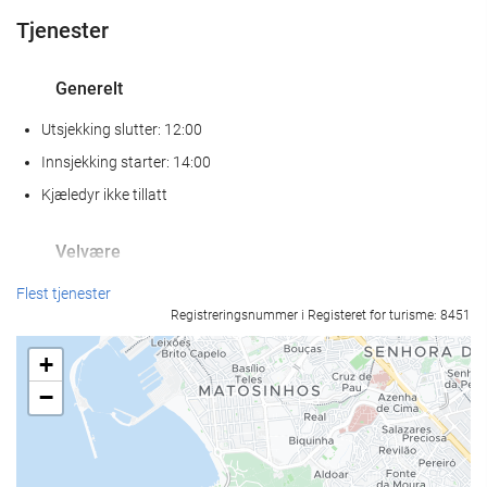
Tjenester
Generelt
Utsjekking slutter: 12:00
Innsjekking starter: 14:00
Kjæledyr ikke tillatt
Velvære
Spa
Flest tjenester
Registreringsnummer i Registeret for turisme: 8451
Dampbad
Badstue
+
Treningsrom
−
Resepsjonstjenester