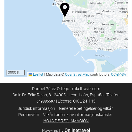
Døgnåpen resepsjon
Bagasjeoppbevaring
Mat og Drikke
À la carte-restaurant
Bar
Svømmebasseng
Svømmebasseng
3000 ft
Leaflet
|
Map data ©
OpenStreetMap
contributors,
CC-BY-SA
Forretningsfasiliteter
Raquel Pérez Ortego - rakeltravel.com
Calle Dr. Félix Rejas, 8 - 24005 - León, León, España | Telefon
Business Centre
| License: CICL.24-143
649885597
Juridisk informasjon
Generelle betingelser og vilkår
Internett
Personvern
Vilkår for bruk av informasjonskapsler
HOJA DE RECLAMACIÓN
Gratis Wi-Fi
Onlinetravel
Powered by