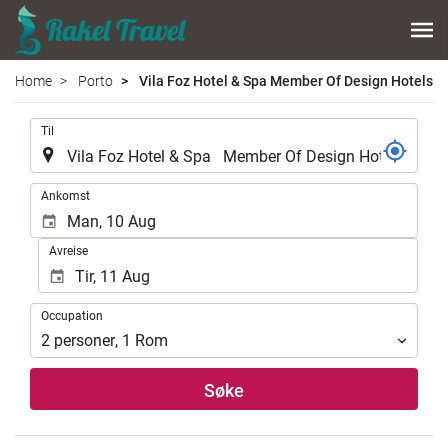
Home
Porto
Vila Foz Hotel & Spa Member Of Design Hotels
.
Til
.
Ankomst
Avreise
Occupation
Occupation
2
personer
,
1
Rom
Søke