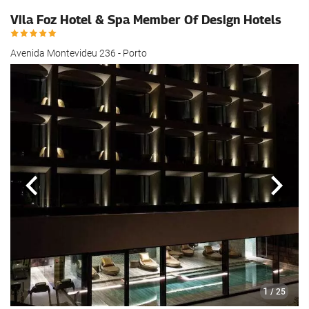
Vila Foz Hotel & Spa Member Of Design Hotels
Avenida Montevideu 236 - Porto
Edellinen
Seur
1
/ 25