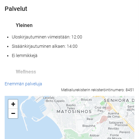
Palvelut
Yleinen
Uloskirjautuminen viimeistään: 12:00
Sisäänkirjautuminen alkaen: 14:00
Ei lemmikkejä
Wellness
Kylpyläpalvelut
Enemmän palveluja
Matkailurekisterin rekisteröintinumero: 8451
Höyrysauna / turkkilainen sauna
Sauna
+
Kuntosali
−
Vastaanottopalvelut