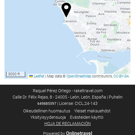
24h-vastaanotto
Matkatavarasäilytys
Ruoka & juoma
À la carte -ravintola
Baari
Uima-allas
Uima-allas
3000 ft
Leaflet
|
Map data ©
OpenStreetMap
contributors,
CC-BY-SA
Bisnespalvelut
Raquel Pérez Ortego - rakeltravel.com
Calle Dr. Félix Rejas, 8 - 24005 - León, León, España | Puhelin
Liikekeskus
| License: CICL.24-143
649885597
Oikeudellinen huomautus
Yleiset maksuehdot
Internet
Yksityisyydensuoja
Evästeiden käyttö
HOJA DE RECLAMACIÓN
Ilmainen Wi-Fi
Onlinetravel
Powered by