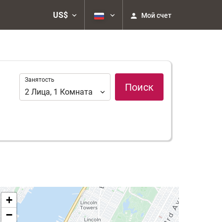
US$
Мой счет
Занятость
Занятость
Поиск
2
Лица
,
1
Комната
+
−