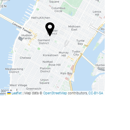
3000 ft
Leaflet
|
Map data ©
OpenStreetMap
contributors,
CC-BY-SA