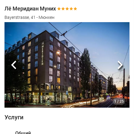
Лё Меридиан Муних
Bayerstrasse, 41 - Мюнхен
Предыдущий
Сле
1
/ 25
Услуги
Общий