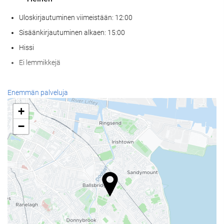
Uloskirjautuminen viimeistään: 12:00
Sisäänkirjautuminen alkaen: 15:00
Hissi
Ei lemmikkejä
Wellness
Enemmän palveluja
Kylpyläpalvelut
+
Höyrysauna / turkkilainen sauna
−
Sauna
Kuntosali
Ruoka & juoma
À la carte -ravintola
Baari