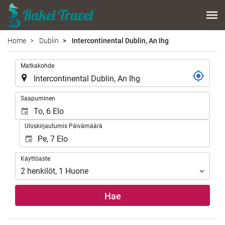
Home
Dublin
Intercontinental Dublin, An Ihg
.
Matkakohde
.
Saapuminen
Uloskirjautumis Päivämäärä
Käyttöaste
Käyttöaste
2
henkilöt
,
1
Huone
Hae