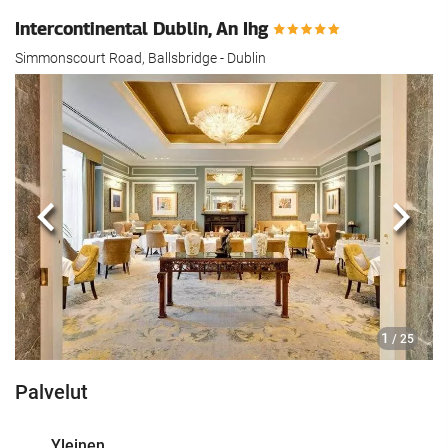
Intercontinental Dublin, An Ihg
Simmonscourt Road, Ballsbridge - Dublin
Edellinen
Seur
1
/ 25
Palvelut
Yleinen