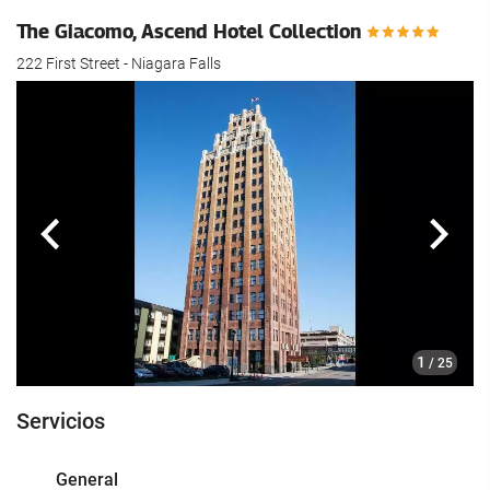
The Giacomo, Ascend Hotel Collection
222 First Street - Niagara Falls
Anterior
Sigui
1
/ 25
Servicios
General