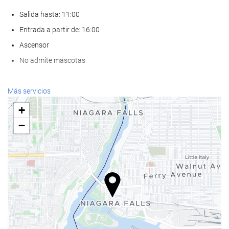
Salida hasta: 11:00
Entrada a partir de: 16:00
Ascensor
No admite mascotas
Servicios de recepción
Más servicios
Recepción 24 horas
+
Guardaequipaje
−
Comida y bebida
Bar
Estacionamiento
Estacionamiento