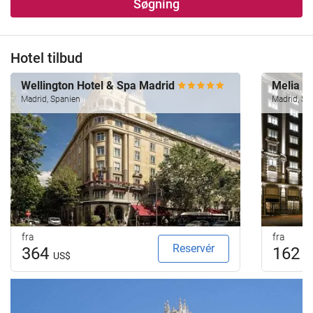
Søgning
Hotel tilbud
Wellington Hotel & Spa Madrid
Melia M
Madrid, Spanien
Madrid, Sp
fra
fra
Reservér
364
162
US$
U