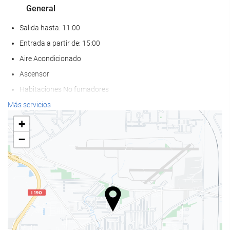
General
Salida hasta: 11:00
Entrada a partir de: 15:00
Aire Acondicionado
Ascensor
Habitaciones No fumadores
No admite mascotas
Más servicios
+
Acceso a Internet
−
Wifi
Acceso a Internet
Bienestar
Spa
Bañera de hidromasaje