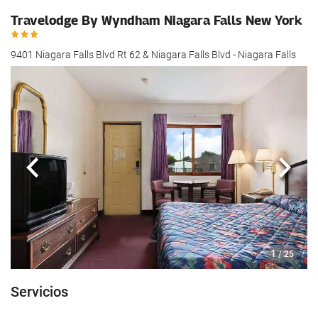
Travelodge By Wyndham Niagara Falls New York
9401 Niagara Falls Blvd Rt 62 & Niagara Falls Blvd - Niagara Falls
Anterior
Sigui
1
/ 25
Servicios